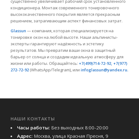
существенно увеличивает рабочий срок установленного
кондиционера. Монтаж современного тонировочного
высококачественного покрытия является прекрасным
решением, затрагивающим аспект финансовых затрат.
Glassun
— компания, которая специализируется на
тонировке окон на любой высоте. Наши альпинисты-
эксперты гарантируют надёжность и эстетику
результатов. Мы превратим ваши окна в защитный
барьер от солнца и создадим идеальную атмосферу для
жизни или работы. Обращайтесь:
+7(499)714-72-92, +7(977)
272-72-92
(WhatsApp/Telegram), или
infoglassun@yandex.ru.
НАШИ КОНТАКТЫ
Часы работы:
Без выходных 8:00-20:00
Адрес:
Москва, улица Красная Пресня, 9