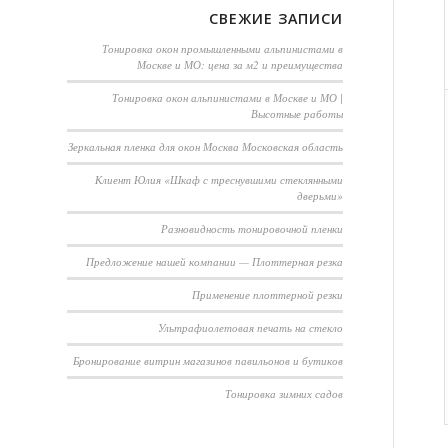
СВЕЖИЕ ЗАПИСИ
Тонировка окон промышленными альпинистами в
Москве и МО: цена за м2 и преимущества
Тонировка окон альпинистами в Москве и МО |
Высотные работы
Зеркальная пленка для окон Москва Московская область
Клиент Юлия «Шкаф с треснувшими стеклянными
дверьми»
Разновидность тонировочной пленки
Предложение нашей компании — Плоттерная резка
Применение плоттерной резки
Ультрафиолетовая печать на стекло
Бронирование витрин магазинов павильонов и бутиков
Тонировка зимних садов