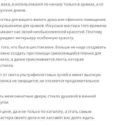
еке, и использовался по началу только в храмах, а со
усских домов.
сства для вашего жилого дома или офисного помещения.
крашением для храмов. Искусные мастера того времени
оражают нас своей необыкновенной красотой. Поэтому
придают интерьеру особенную красоту.
того, что был в шестом веке. Больше не надо создавать
 можно создать при помощи самоклеящийся пленки для
текло, а далее приклеивается лента, которая
стекла.
 от света ультрафиолетовых лучей и имеет высокую
 пленка не сморщится, не отклеится продолжительное
ть межкомнатные двери, стекло душевой в ванной
угое.
ене, да и не только по каталогу, а стать самым
стера своего дела и не заставят вас долго ждать