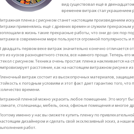
вид существовал ещё в двенадцатом в
временем витраж стал украшением р
Витражная пленка с рисунком станет настоящим произведением иску
Витражи применялись ещё с древних времен и служили прекрасным у
воплощали в жизнь такие прекрасные работы, что они до сих пор п
витражи в современном мире пользуются огромной популярность и 
В двадцать первом веке витраж значительно конечно отличается от 
его из кусков разноцветного стекла, все намного проще. Теперь его
стекол с рисунком. Техника очень простая: пленка наклеивается на с
импровизирует расстояние, как на настоящем витражном рисунке из 
Пленочный витраж состоит из высокопрочных материалов, защищает
стойкость к погодным условиям и этот факт дает гарантию того, что
количество времени.
Витражной пленкой можно украсить любое помещение. Это могут бы
комнате, столешницы, мебель, окна, офисные помещения и многое др
Поэтому именно у нас вы сможете купить пленку по привлекательной ц
настоящим дизайнером и сделать свой эксклюзивный эскиз, а наши ма
выполнения работ.