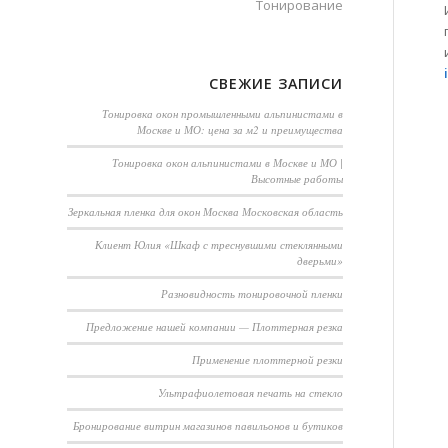
Тонирование
СВЕЖИЕ ЗАПИСИ
Тонировка окон промышленными альпинистами в
Москве и МО: цена за м2 и преимущества
Тонировка окон альпинистами в Москве и МО |
Высотные работы
Зеркальная пленка для окон Москва Московская область
Клиент Юлия «Шкаф с треснувшими стеклянными
дверьми»
Разновидность тонировочной пленки
Предложение нашей компании — Плоттерная резка
Применение плоттерной резки
Ультрафиолетовая печать на стекло
Бронирование витрин магазинов павильонов и бутиков