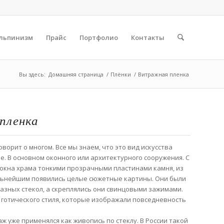
льпинизм
Прайс
Портфолио
Контакты
Вы здесь:
Домашняя страница
/
Плёнки
/
Витражная пленка
пленка
оворит о многом. Все мы знаем, что это вид искусства
. В основном оконного или архитектурного сооружения. С
окна храма тонкими прозрачными пластинами камня, из
альнейшим появились целые сюжетные картины. Они были
азных стекол, а скреплялись они свинцовыми зажимами.
 готического стиля, которые изображали повседневность
ж уже применялся как живопись по стеклу. В России такой