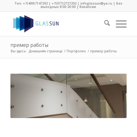
Тел:
+7(499)7147292
|
+7(977)2727292
| infoglassun@ya.ru | Без
выходных 8:00-20:00 |
Вакансии
пример работы
Вы здесь:
Домашняя страница
/
Портфолио
/
пример работы