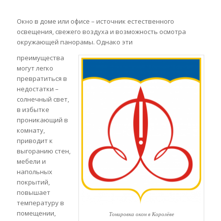
Окно в доме или офисе – источник естественного
освещения, свежего воздуха и возможность осмотра
окружающей панорамы. Однако эти
преимущества
могут легко
превратиться в
недостатки –
солнечный свет,
в избытке
проникающий в
комнату,
приводит к
выгоранию стен,
мебели и
напольных
покрытий,
повышает
температуру в
помещении,
Тонировка окон в Королёве