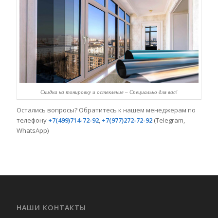
Скидка на тонировку и остекление – Специально для вас!
Остались вопросы? Обратитесь к нашем менеджерам по
телефону
+7(499)714-72-92
,
+7(977)272-72-92
(Telegram,
WhatsApp)
НАШИ КОНТАКТЫ