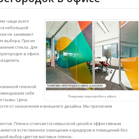
иях чаще всего
тся небольшой
ески не занимают
их выбора. При их
мления стекла. Для
ерегородок в офисе.
разделить
рованной пленкой.
комендовали себя
Тонировка перегородок в офисе
 отзывы. Цена
ости от назначения и внешнего дизайна. Мы прелагаем
нтов. Пленка отличается невысокой ценой и эффективным
раняется естественное освещение коридоров и помещений без
ьшой выбор цветов матовых пленок;